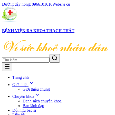
Đường dây nóng:
0966101616
Website cũ
BỆNH VIỆN ĐA KHOA THẠCH THẤT
Trang chủ
Giới thiệu
Giới thiệu chung
Chuyên khoa
Danh sách chuyên khoa
Ban lãnh đạo
Đội ngũ bác sĩ
Liên hệ