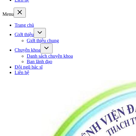
Menu
Trang chủ
Giới thiệu
Giới thiệu chung
Chuyên khoa
Danh sách chuyên khoa
Ban lãnh đạo
Đội ngũ bác sĩ
Liên hệ