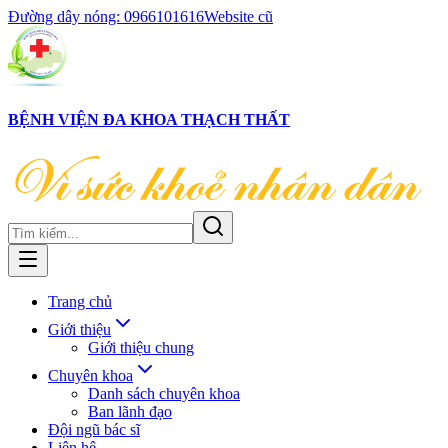
Đường dây nóng:
0966101616
Website cũ
BỆNH VIỆN ĐA KHOA THẠCH THẤT
Trang chủ
Giới thiệu
Giới thiệu chung
Chuyên khoa
Danh sách chuyên khoa
Ban lãnh đạo
Đội ngũ bác sĩ
Liên hệ