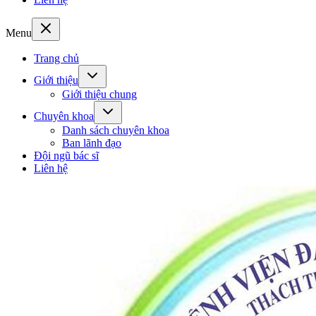
Menu
Trang chủ
Giới thiệu
Giới thiệu chung
Chuyên khoa
Danh sách chuyên khoa
Ban lãnh đạo
Đội ngũ bác sĩ
Liên hệ